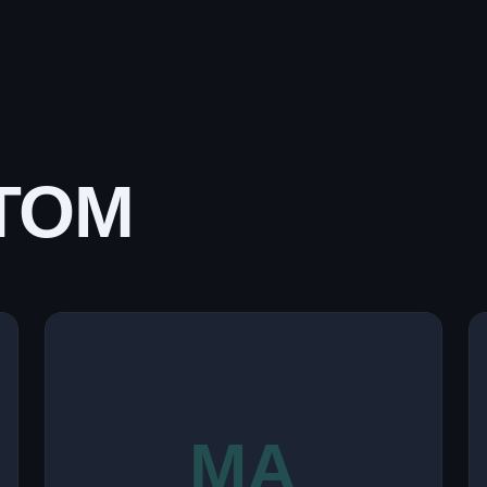
ТОМ
МА