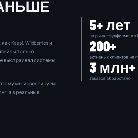
РАНЬШЕ
5+ лет
на рынке фулфилмента 
200+
к Kaspi, Wildberries и
плейсы только
активных клиентов на 
же выстраивал системы,
3 млн+
заказов обработано
оэтому мы инвестируем
нг, а в реальные