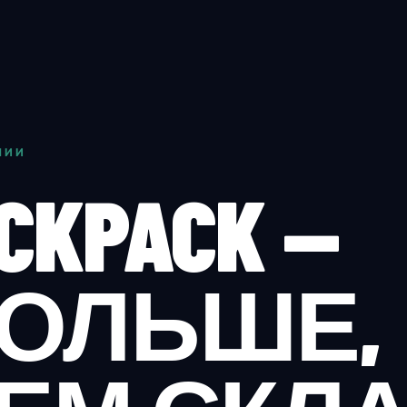
НИИ
ICKPACK —
ОЛЬШЕ,